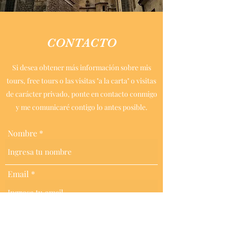
CONTACTO
Si desea obtener más información sobre mis
tours, free tours o las visitas "a la carta" o visitas
de carácter privado, ponte en contacto conmigo
y me comunicaré contigo lo antes posible.
Nombre
Email
Asunto